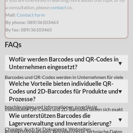
a consultation, please
contact
us.
Mail:
Contact form
By phone: 089/36103463
By fax: 089/36103465
FAQs
Wofür werden Barcodes und QR-Codes in
Unternehmen eingesetzt?
Barcodes und QR-Codes werden in Unternehmen für viele
Welche Vorteile bieten individuelle QR-
unterschiedliche Aufgaben eingesetzt, von der
Codes und 2D-Barcodes für Produkte und
Produktkennzeichnung bis zur digitalen Verlinkung. Sie
Prozesse?
helfen dabei, Waren schnell zu erfassen, Prozesse zu
beschleunigen und Informationen zuverlässig
Individuelle QR-Codes und 2D-Barcodes lassen sich exakt
bereitzustellen. Besonders in Produktion, Lager und Versand
Wie unterstützen Barcodes die
an den jeweiligen Einsatzzweck anpassen und bieten
ermöglichen sie eine klare Zuordnung von Produkten und
Lagerverwaltung und Inventarisierung?
dadurch einen hohen praktischen Nutzen. Sie können
Chargen. Auch für Dokumente, Webseiten,
Produktinformationen, Bestellprozesse, technische Daten